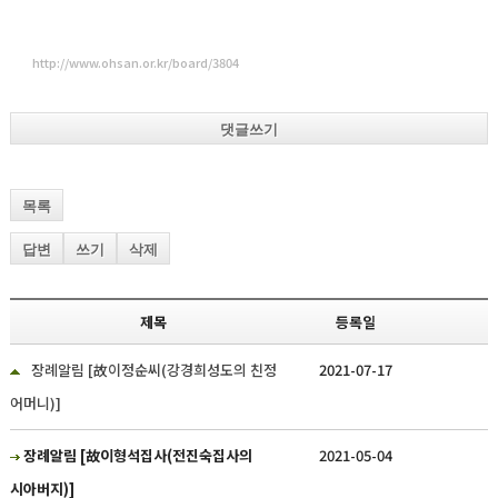
http://www.ohsan.or.kr/board/3804
댓글쓰기
목록
답변
쓰기
삭제
제목
등록일
장례알림 [故이정순씨(강경희성도의 친정
2021-07-17
어머니)]
장례알림 [故이형석집사(전진숙집사의
2021-05-04
시아버지)]