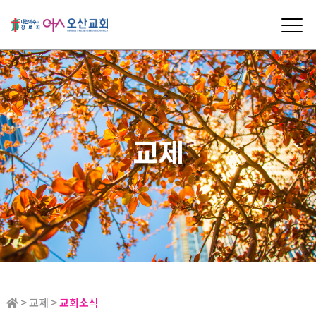
교제
> 교제 >
교회소식