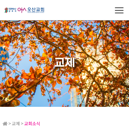
교제
> 교제 >
교회소식