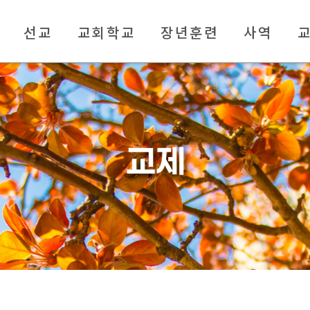
선교
교회학교
장년훈련
사역
교제