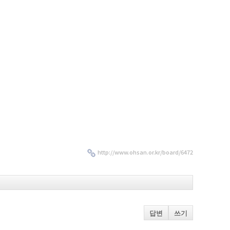
http://www.ohsan.or.kr/board/6472
답변
쓰기