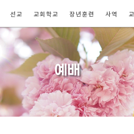
선교
교회학교
장년훈련
사역
예배