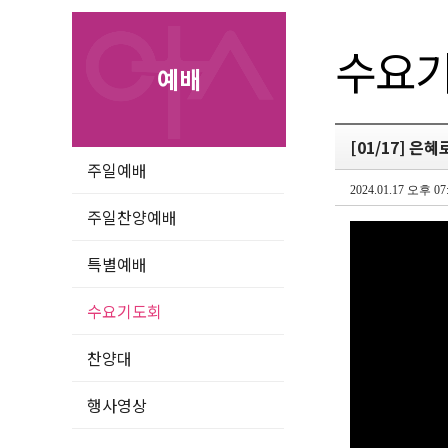
수요
예배
[01/17] 은혜
주일예배
2024.01.17 오후 07
주일찬양예배
특별예배
수요기도회
찬양대
행사영상