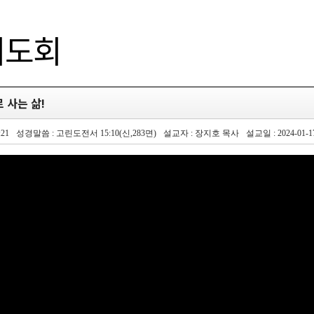
기도회
로 사는 삶!
:21
성경말씀 : 고린도전서 15:10(신,283면)
설교자 : 장지호 목사
설교일 : 2024-01-1