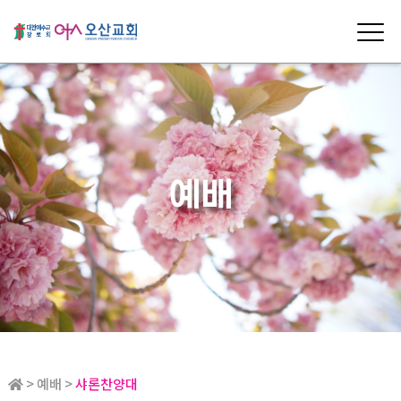
예배
> 예배 >
샤론찬양대